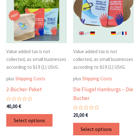
Value added tax is not
Value added tax is not
collected, as small businesses
collected, as small businesses
according to §19 (1) UStG.
according to §19 (1) UStG.
plus
Shipping Costs
plus
Shipping Costs
2-Bücher-Paket
Die Flügel Hamburgs – Die
Bücher
Rated
40,00
€
0
out
Rated
20,00
€
This
of
0
Select options
5
out
product
This
of
Select options
5
has
product