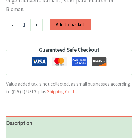
Vögeln lenken – Rathaus, Stadtpark, Planten un
Blomen.
Die
Alternative:
Add to basket
-
+
drei
Posters
der
Stadt
Guaranteed Safe Checkout
EN-
DE
quantity
Value added tax is not collected, as small businesses according
to §19 (1) UStG.
plus
Shipping Costs
Description
Additional information