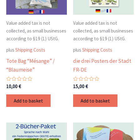
Value added tax is not
Value added tax is not
collected, as small businesses
collected, as small businesses
according to §19 (1) UStG.
according to §19 (1) UStG.
plus
Shipping Costs
plus
Shipping Costs
Tote Bag “Mésange” /
die drei Posters der Stadt
“Blaumeise”
FR-DE
Rated
Rated
10,00
€
15,00
€
0
0
out
out
of
of
Add to basket
Add to basket
5
5