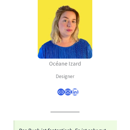
Océane Izard
Designer
Link
E-Mail
LinkedIn